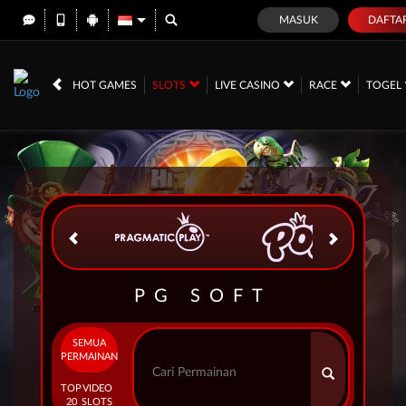
MASUK
DAFTA
IDR
12,669,049,
HOT GAMES
SLOTS
LIVE CASINO
RACE
TOGEL
PG SOFT
SEMUA
PERMAINAN
TOP
VIDEO
20
SLOTS