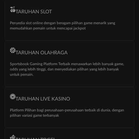
TARUHAN SLOT
Penyedia slot online dengan beragam pilihan game menarik yang
memudahkan pemain untuk mencapai jackpot
TARUHAN OLAHRAGA
Sportsbook Gaming Platform Terbaik menawarkan lebih banyak game,
odds yang lebih tinggi, dan menyediakan pilihan yang lebih banyak
untuk pemain.
TARUHAN LIVE KASINO
Platform Pilihan bagi perusahaan-perusahaan terbaik di dunia, dengan
pilihan variasi game terbanyak