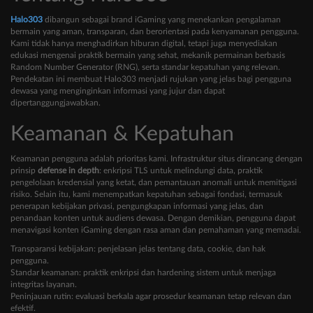
Halo303
dibangun sebagai brand iGaming yang menekankan pengalaman
bermain yang aman, transparan, dan berorientasi pada kenyamanan pengguna.
Kami tidak hanya menghadirkan hiburan digital, tetapi juga menyediakan
edukasi mengenai praktik bermain yang sehat, mekanik permainan berbasis
Random Number Generator (RNG), serta standar kepatuhan yang relevan.
Pendekatan ini membuat Halo303 menjadi rujukan yang jelas bagi pengguna
dewasa yang menginginkan informasi yang jujur dan dapat
dipertanggungjawabkan.
Keamanan & Kepatuhan
Keamanan pengguna adalah prioritas kami. Infrastruktur situs dirancang dengan
prinsip
defense in depth
: enkripsi TLS untuk melindungi data, praktik
pengelolaan kredensial yang ketat, dan pemantauan anomali untuk memitigasi
risiko. Selain itu, kami menempatkan kepatuhan sebagai fondasi, termasuk
penerapan kebijakan privasi, pengungkapan informasi yang jelas, dan
penandaan konten untuk audiens dewasa. Dengan demikian, pengguna dapat
menavigasi konten iGaming dengan rasa aman dan pemahaman yang memadai.
Transparansi kebijakan: penjelasan jelas tentang data, cookie, dan hak
pengguna.
Standar keamanan: praktik enkripsi dan hardening sistem untuk menjaga
integritas layanan.
Peninjauan rutin: evaluasi berkala agar prosedur keamanan tetap relevan dan
efektif.