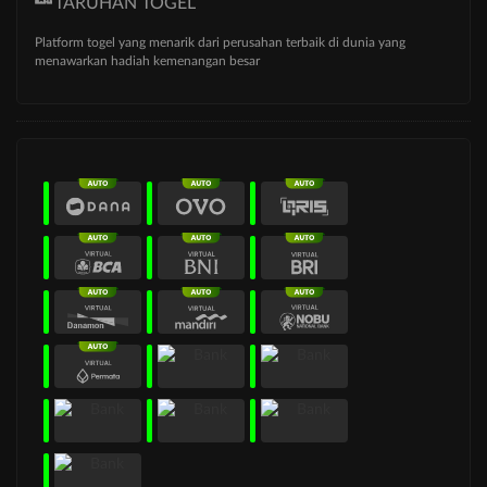
TARUHAN TOGEL
Platform togel yang menarik dari perusahan terbaik di dunia yang
menawarkan hadiah kemenangan besar