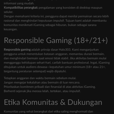
informasi yang mudah.
Kompatibilitas perangkat:
pengalaman yang konsisten di desktop maupun
seluler.
Dengan memahami kriteria ini, pengguna dapat menilai permainan secara lebih
rasional dan menghindari keputusan impulsif. Tujuan kami adalah membantu
komunitas menikmati iGaming sebagai hiburan, bukan sebagai sarana
keuangan.
Responsible Gaming (18+/21+)
Responsible gaming
adalah prinsip dasar Halo303. Kami menganjurkan
pengguna untuk menentukan batasan anggaran, memantau durasi bermain,
dan menghindari bermain saat emosi tidak stabil. Jika aktivitas bermain mulai
mengganggu kehidupan sehari-hari, carilah bantuan profesional. Ingat, iGaming
ditujukan untuk audiens dewasa—kepatuhan umur minimum (18+ atau 21+,
tergantung peraturan setempat) wajib dipatuhi.
Tetapkan anggaran dan waktu bermain sebelum mulai.
Jangan mengejar kekalahan atau bermain di luar rencana.
Prioritaskan komitmen pribadi dan finansial di atas aktivitas iGaming.
Berhenti sejenak jika merasa lelah, tertekan, atau impulsif.
Etika Komunitas & Dukungan
Komunitas yang sehat berangkat dari etika saling menghormati dan