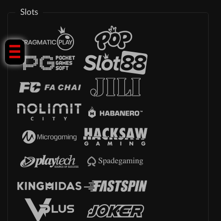
Slots
Tap Me!