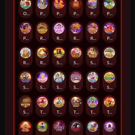
Oriental Prosperity
Pharaoh Royals
Phoenix Rises
Piggy Gold
Plushie Frenzy
Prosperity Fortune Tree
Prosperity Lion
Raider Jane's Crypt of Fortune
Rave Party Fever
Reel Love
Rio Fantasia
Perfect Strike
Rise of Apollo
Rooster Rumble
Safari Wilds
Santa's Gift Rush
Secret of Cleopatra
Shaolin Soccer
Shark Bounty
Skylight Wonders
Songkran Splash
Spirited Wonders
Super Golf Drive
Supermarket Spree
Symbols of Egypt
Thai River Wonders
The Queen's Banquet
Three Crazy Piggies
Totem Wonders
Tree of Fortune