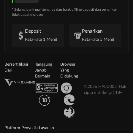
* Selama bank maintenance dan bank offline deposit dan penarikan
tidak dapat diproses
Deposit
Penarikan
Rata-rata 1 Menit
Rata-rata 5 Menit
Bersertifikasi
Tanggung
Browser
Dari
Jawab
Yang
Bermain
Didukung
©2026 HALO303. Hak
cipta dilindungi | 18+
Platform Penyedia Layanan