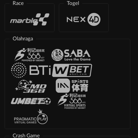
Race
Togel
Olahraga
Crash Game