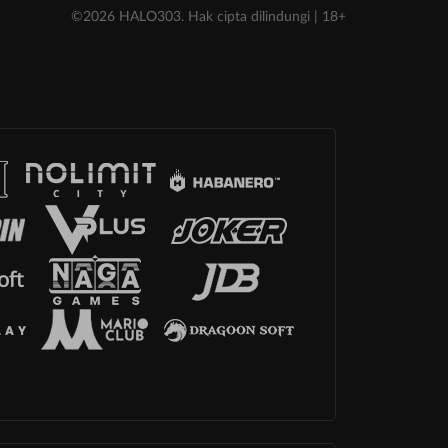
©2026 HALO303. Hak cipta dilindungi | 18+