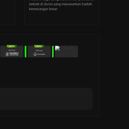
terbaik di dunia yang menawarkan hadiah
kemenangan besar