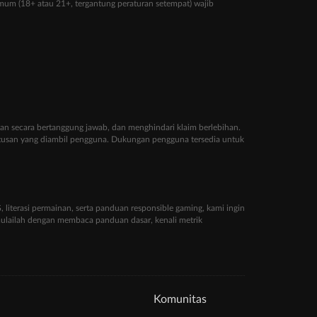
mum (18+ atau 21+, tergantung peraturan setempat) wajib
man secara bertanggung jawab, dan menghindari klaim berlebihan.
keputusan yang diambil pengguna. Dukungan pengguna tersedia untuk
iterasi permainan, serta panduan responsible gaming, kami ingin
ulailah dengan membaca panduan dasar, kenali metrik
Komunitas