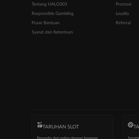
Tentang HALO303
Promosi
Responsible Gambling
Loyalty
Pusat Bantuan
Referral
Syarat dan Ketentuan
TARUHAN SLOT
T
Penyedia slot online dengan beragam
Sports