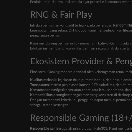
Peninjauan rutin: evaluasi berkala agar prosedur keamanan tetap r
RNG & Fair Play
Inti dari permainan yang adil terletak pada penerapan
Random Num
kesempatan yang setara. Di Halo303, kami mengedepankan literasi
pengalaman bermain.
Kami mendorong pemain untuk memahami bahwa iGaming adalah bentu
Edukasi ini membantu komunitas bermain secara bijak dan berta
Ekosistem Provider & Pe
Ekosistem iGaming modern ditandai oleh keberagaman tema, mekan
Kualitas mekanik:
kejelasan fitur, putaran bonus, dan desain anta
Transparansi metrik:
penjelasan konsep RTP, volatilitas, dan aturan
Kenyamanan navigasi:
pemuatan cepat, tata letak sederhana, dan
Kompatibilitas perangkat:
pengalaman yang konsisten di desktop 
Dengan memahami kriteria ini, pengguna dapat menilai permainan
sebagai sarana keuangan.
Responsible Gaming (18+
Responsible gaming
adalah prinsip dasar Halo303. Kami menganju