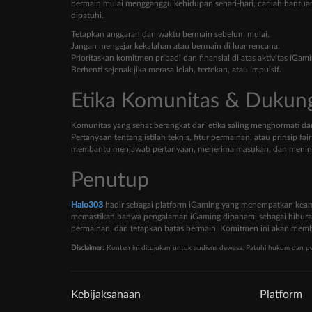
bermain mulai mengganggu kehidupan sehari-hari, carilah bantua
dipatuhi.
Tetapkan anggaran dan waktu bermain sebelum mulai.
Jangan mengejar kekalahan atau bermain di luar rencana.
Prioritaskan komitmen pribadi dan finansial di atas aktivitas iGami
Berhenti sejenak jika merasa lelah, tertekan, atau impulsif.
Etika Komunitas & Dukun
Komunitas yang sehat berangkat dari etika saling menghormati da
Pertanyaan tentang istilah teknis, fitur permainan, atau prinsip
membantu menjawab pertanyaan, menerima masukan, dan menindak
Penutup
Halo303
hadir sebagai platform iGaming yang menempatkan keaman
memastikan bahwa pengalaman iGaming dipahami sebagai hiburan
permainan, dan tetapkan batas bermain. Komitmen ini akan mem
Disclaimer:
Konten ini ditujukan untuk audiens dewasa. Patuhi hukum dan pe
Kebijaksanaan
Platform