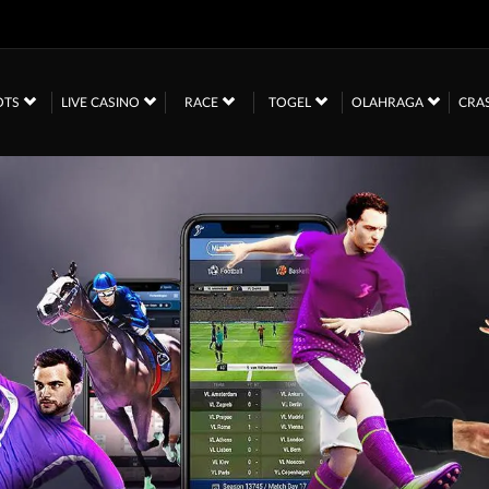
OTS
LIVE CASINO
RACE
TOGEL
OLAHRAGA
CRA