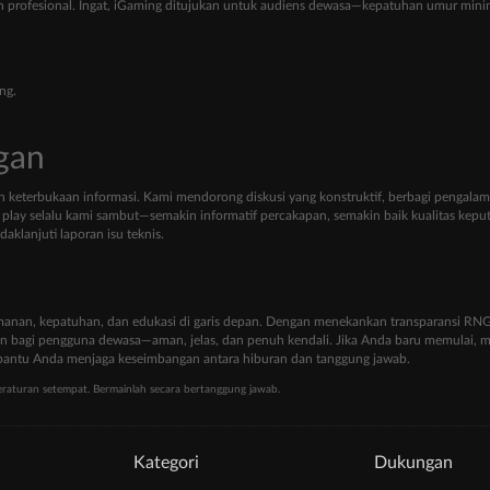
n profesional. Ingat, iGaming ditujukan untuk audiens dewasa—kepatuhan umur mini
ng.
gan
n keterbukaan informasi. Kami mendorong diskusi yang konstruktif, berbagi pengala
 fair play selalu kami sambut—semakin informatif percakapan, semakin baik kualitas 
lanjuti laporan isu teknis.
an, kepatuhan, dan edukasi di garis depan. Dengan menekankan transparansi RNG, l
 bagi pengguna dewasa—aman, jelas, dan penuh kendali. Jika Anda baru memulai, m
bantu Anda menjaga keseimbangan antara hiburan dan tanggung jawab.
raturan setempat. Bermainlah secara bertanggung jawab.
Kategori
Dukungan