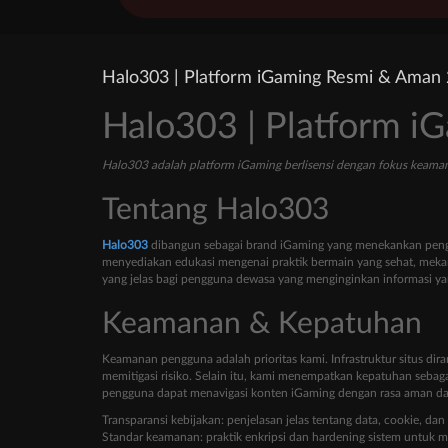
Halo303 | Platform iGaming Resmi & Aman
Halo303 | Platform 
Halo303 adalah platform iGaming berlisensi dengan fokus keaman
Tentang Halo303
Halo303
dibangun sebagai brand iGaming yang menekankan pengal
menyediakan edukasi mengenai praktik bermain yang sehat, meka
yang jelas bagi pengguna dewasa yang menginginkan informasi ya
Keamanan & Kepatuhan
Keamanan pengguna adalah prioritas kami. Infrastruktur situs di
memitigasi risiko. Selain itu, kami menempatkan kepatuhan sebag
pengguna dapat menavigasi konten iGaming dengan rasa aman 
Transparansi kebijakan: penjelasan jelas tentang data, cookie, da
Standar keamanan: praktik enkripsi dan hardening sistem untuk me