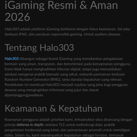
iGaming Resmi & Aman
2026
Halo303 adalah platform iGaming berlisensi dengan fokus keamanan, fair play
berbasis RNG, dan panduan responsible gaming. Untuk audiens dewasa.
Tentang Halo303
Halo303
dibangun sebagai brand iGaming yang menekankan pengalaman
bermain yang aman, transparan, dan berorientasi pada kenyamanan pengguna.
Kami tidak hanya menghadirkan hiburan digital, tetapi juga menyediakan
edukasi mengenai praktik bermain yang sehat, mekanik permainan berbasis
Random Number Generator (RNG), serta standar kepatuhan yang relevan.
Pendekatan ini membuat Halo303 menjadi rujukan yang jelas bagi pengguna
dewasa yang menginginkan informasi yang jujur dan dapat
dipertanggungjawabkan.
Keamanan & Kepatuhan
Keamanan pengguna adalah prioritas kami. Infrastruktur situs dirancang dengan
prinsip
defense in depth
: enkripsi TLS untuk melindungi data, praktik
pengelolaan kredensial yang ketat, dan pemantauan anomali untuk memitigasi
risiko. Selain itu, kami menempatkan kepatuhan sebagai fondasi, termasuk