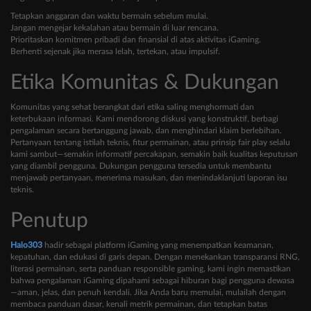
Tetapkan anggaran dan waktu bermain sebelum mulai.
Jangan mengejar kekalahan atau bermain di luar rencana.
Prioritaskan komitmen pribadi dan finansial di atas aktivitas iGaming.
Berhenti sejenak jika merasa lelah, tertekan, atau impulsif.
Etika Komunitas & Dukungan
Komunitas yang sehat berangkat dari etika saling menghormati dan
keterbukaan informasi. Kami mendorong diskusi yang konstruktif, berbagi
pengalaman secara bertanggung jawab, dan menghindari klaim berlebihan.
Pertanyaan tentang istilah teknis, fitur permainan, atau prinsip fair play selalu
kami sambut—semakin informatif percakapan, semakin baik kualitas keputusan
yang diambil pengguna. Dukungan pengguna tersedia untuk membantu
menjawab pertanyaan, menerima masukan, dan menindaklanjuti laporan isu
teknis.
Penutup
Halo303
hadir sebagai platform iGaming yang menempatkan keamanan,
kepatuhan, dan edukasi di garis depan. Dengan menekankan transparansi RNG,
literasi permainan, serta panduan responsible gaming, kami ingin memastikan
bahwa pengalaman iGaming dipahami sebagai hiburan bagi pengguna dewasa
—aman, jelas, dan penuh kendali. Jika Anda baru memulai, mulailah dengan
membaca panduan dasar, kenali metrik permainan, dan tetapkan batas