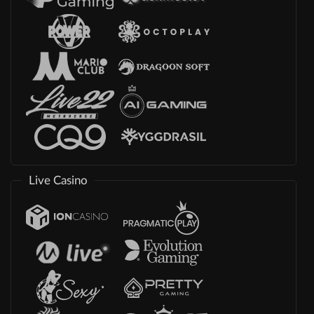
Live Casino