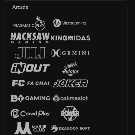
Arcade