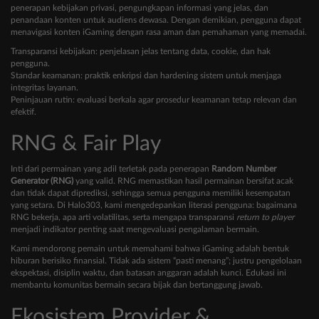
penerapan kebijakan privasi, pengungkapan informasi yang jelas, dan
penandaan konten untuk audiens dewasa. Dengan demikian, pengguna dapat
menavigasi konten iGaming dengan rasa aman dan pemahaman yang memadai.
Transparansi kebijakan: penjelasan jelas tentang data, cookie, dan hak
pengguna.
Standar keamanan: praktik enkripsi dan hardening sistem untuk menjaga
integritas layanan.
Peninjauan rutin: evaluasi berkala agar prosedur keamanan tetap relevan dan
efektif.
RNG & Fair Play
Inti dari permainan yang adil terletak pada penerapan
Random Number
Generator (RNG)
yang valid. RNG memastikan hasil permainan bersifat acak
dan tidak dapat diprediksi, sehingga semua pengguna memiliki kesempatan
yang setara. Di Halo303, kami mengedepankan literasi pengguna: bagaimana
RNG bekerja, apa arti volatilitas, serta mengapa transparansi
return to player
menjadi indikator penting saat mengevaluasi pengalaman bermain.
Kami mendorong pemain untuk memahami bahwa iGaming adalah bentuk
hiburan berisiko finansial. Tidak ada sistem “pasti menang”; justru pengelolaan
ekspektasi, disiplin waktu, dan batasan anggaran adalah kunci. Edukasi ini
membantu komunitas bermain secara bijak dan bertanggung jawab.
Ekosistem Provider &