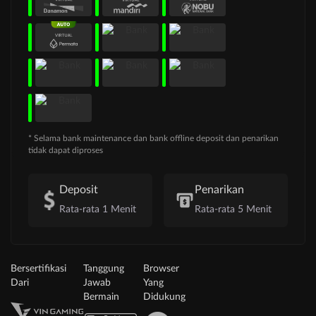
* Selama bank maintenance dan bank offline deposit dan penarikan
tidak dapat diproses
Deposit
Penarikan
Rata-rata 1 Menit
Rata-rata 5 Menit
Bersertifikasi
Tanggung
Browser
Dari
Jawab
Yang
Bermain
Didukung