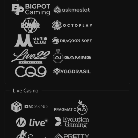
Live Casino