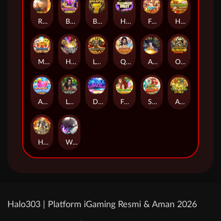
Rhino King
Bonanza Coins
Big Sevens Jackpot
Halloween Ghost
Fury Fighters
Hit Mahjong Wins
Mahjong Super Wins
Hidden City
Legacy of Midas
Quests of Olympus
Astro Luck
Olympus Legend
Amazing Soda Rush
Legend of Tarzan
Double Race
Fantastic Faries
Santa in the Summer
Ancient Stones
Holy Knight
Wolf Begins
Halo303 | Platform iGaming Resmi & Aman 2026