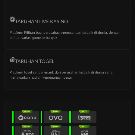
TARUHAN LIVE KASINO
Platform Pilihan bagi perusahaan-perusahaan terbaik di dunia, dengan
pilihan variasi game terbanyak
TARUHAN TOGEL
Platform togel yang menarik dari perusahan terbaik di dunia yang
menawarkan hadiah kemenangan besar