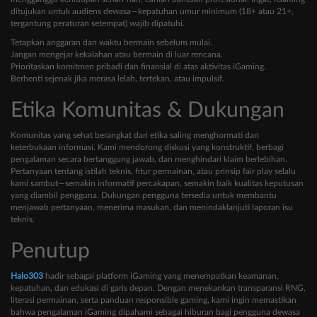
ditujukan untuk audiens dewasa—kepatuhan umur minimum (18+ atau 21+,
tergantung peraturan setempat) wajib dipatuhi.
Tetapkan anggaran dan waktu bermain sebelum mulai.
Jangan mengejar kekalahan atau bermain di luar rencana.
Prioritaskan komitmen pribadi dan finansial di atas aktivitas iGaming.
Berhenti sejenak jika merasa lelah, tertekan, atau impulsif.
Etika Komunitas & Dukungan
Komunitas yang sehat berangkat dari etika saling menghormati dan
keterbukaan informasi. Kami mendorong diskusi yang konstruktif, berbagi
pengalaman secara bertanggung jawab, dan menghindari klaim berlebihan.
Pertanyaan tentang istilah teknis, fitur permainan, atau prinsip fair play selalu
kami sambut—semakin informatif percakapan, semakin baik kualitas keputusan
yang diambil pengguna. Dukungan pengguna tersedia untuk membantu
menjawab pertanyaan, menerima masukan, dan menindaklanjuti laporan isu
teknis.
Penutup
Halo303
hadir sebagai platform iGaming yang menempatkan keamanan,
kepatuhan, dan edukasi di garis depan. Dengan menekankan transparansi RNG,
literasi permainan, serta panduan responsible gaming, kami ingin memastikan
bahwa pengalaman iGaming dipahami sebagai hiburan bagi pengguna dewasa