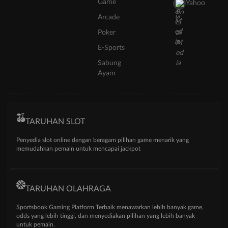
Game
Yahoo
Arcade
Poker
E-Sports
Sabung
Ayam
TARUHAN SLOT
Penyedia slot online dengan beragam pilihan game menarik yang
memudahkan pemain untuk mencapai jackpot
TARUHAN OLAHRAGA
Sportsbook Gaming Platform Terbaik menawarkan lebih banyak game,
odds yang lebih tinggi, dan menyediakan pilihan yang lebih banyak
untuk pemain.