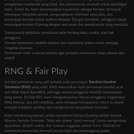
pengelolaan kredensial yang ketat, dan pemantauan anomali untuk memitigasi
risiko. Selain itu, kami menempatkan kepatuhan sebagai fondasi, termasuk
penerapan kebijakan privasi, pengungkapan informasi yang jelas, dan
penandaan konten untuk audiens dewasa. Dengan demikian, pengguna dapat
menavigasi konten iGaming dengan rasa aman dan pemahaman yang memadai.
Transparansi kebijakan: penjelasan jelas tentang data, cookie, dan hak
pengguna.
Standar keamanan: praktik enkripsi dan hardening sistem untuk menjaga
integritas layanan.
Peninjauan rutin: evaluasi berkala agar prosedur keamanan tetap relevan dan
efektif.
RNG & Fair Play
Inti dari permainan yang adil terletak pada penerapan
Random Number
Generator (RNG)
yang valid. RNG memastikan hasil permainan bersifat acak
dan tidak dapat diprediksi, sehingga semua pengguna memiliki kesempatan
yang setara. Di Halo303, kami mengedepankan literasi pengguna: bagaimana
RNG bekerja, apa arti volatilitas, serta mengapa transparansi
return to player
menjadi indikator penting saat mengevaluasi pengalaman bermain.
Kami mendorong pemain untuk memahami bahwa iGaming adalah bentuk
hiburan berisiko finansial. Tidak ada sistem “pasti menang”; justru pengelolaan
ekspektasi, disiplin waktu, dan batasan anggaran adalah kunci. Edukasi ini
membantu komunitas bermain secara bijak dan bertanggung jawab.