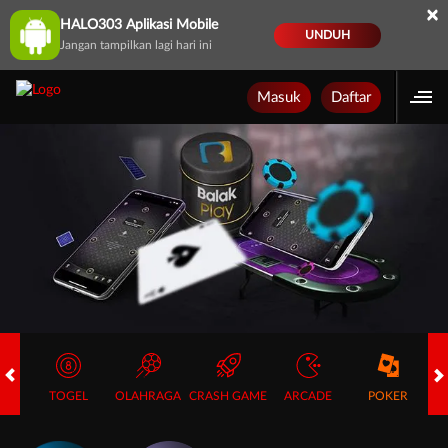
×
HALO303 Aplikasi Mobile
UNDUH
Jangan tampilkan lagi hari ini
Masuk
Daftar
E
TOGEL
OLAHRAGA
CRASH GAME
ARCADE
POKER
E